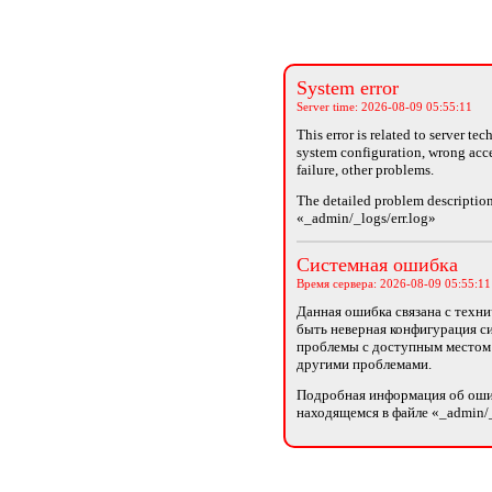
System error
Server time: 2026-08-09 05:55:11
This error is related to server t
system configuration, wrong acce
failure, other problems.
The detailed problem description 
«_admin/_logs/err.log»
Системная ошибка
Время сервера: 2026-08-09 05:55:11
Данная ошибка связана с техн
быть неверная конфигурация с
проблемы с доступным местом 
другими проблемами.
Подробная информация об оши
находящемся в файле
«_admin/_